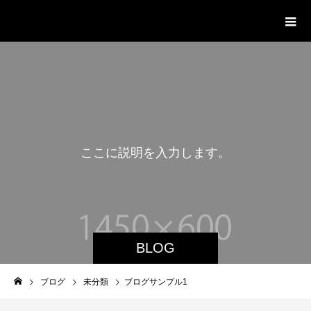
Korean Roots Story
こ
こ
に
説
明
を
入
力
し
ま
す
。
BLOG
ブログ
未分類
ブログサンプル1